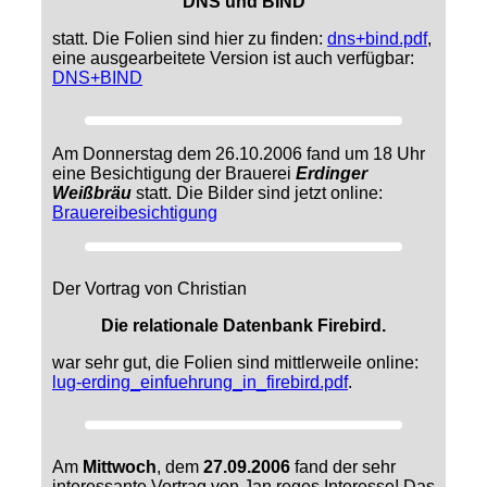
DNS und BIND
statt. Die Folien sind hier zu finden:
dns+bind.pdf
,
eine ausgearbeitete Version ist auch verfügbar:
DNS+BIND
Am Donnerstag dem 26.10.2006 fand um 18 Uhr
eine Besichtigung der Brauerei
Erdinger
Weißbräu
statt. Die Bilder sind jetzt online:
Brauereibesichtigung
Der Vortrag von Christian
Die relationale Datenbank Firebird.
war sehr gut, die Folien sind mittlerweile online:
lug-erding_einfuehrung_in_firebird.pdf
.
Am
Mittwoch
, dem
27.09.2006
fand der sehr
interessante Vortrag von Jan reges Interesse! Das